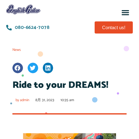
080-6624-7078
Contact us!
News
Ride to your DREAMS!
by
admin
8月 31, 2023
10:35 am