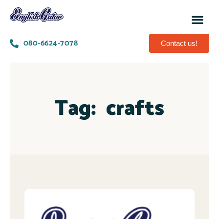
080-6624-7078
Contact us!
Tag:
crafts