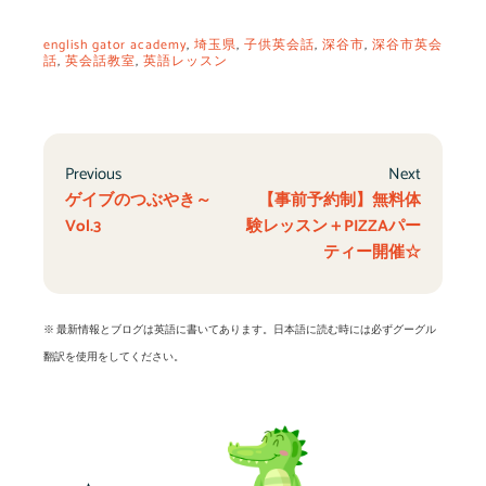
english gator academy
,
埼玉県
,
子供英会話
,
深谷市
,
深谷市英会
話
,
英会話教室
,
英語レッスン
Previous
Next
ゲイブのつぶやき～
【事前予約制】無料体
Vol.3
験レッスン＋PIZZAパー
ティー開催☆
※ 最新情報とブログは英語に書いてあります。日本語に読む時には必ずグーグル
翻訳を使用をしてください。